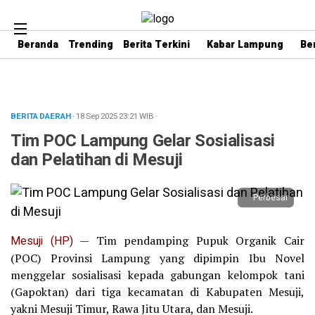
Beranda
Trending
Berita Terkini
Kabar Lampung
Be
BERITA DAERAH
· 18 Sep 2025
23:21
WIB
·
Tim POC Lampung Gelar Sosialisasi
dan Pelatihan di Mesuji
Perbesar
Mesuji (HP)
— Tim pendamping Pupuk Organik Cair
(POC) Provinsi Lampung yang dipimpin Ibu Novel
menggelar sosialisasi kepada gabungan kelompok tani
(Gapoktan) dari tiga kecamatan di Kabupaten Mesuji,
yakni Mesuji Timur, Rawa Jitu Utara, dan Mesuji.