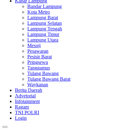
Kabar Lampung
Bandar Lampung
Kota Metro
Lampung Barat
Lampung Selatan
Lampung Tengah
Lampung Timur
Lampung Utara
Mesuji
Pesawaran
Pesisir Barat
Pringsewu
Tanggamus
Tulang Bawang
Tulang Bawang Barat
Waykanan
Berita Daerah
Advetorial
Infotainment
Ragam
TNI POLRI
Login