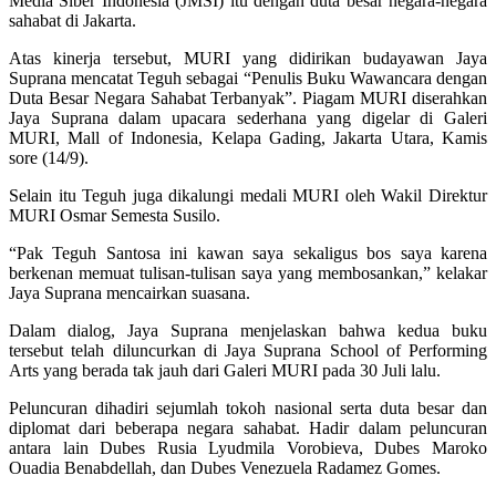
Media Siber Indonesia (JMSI) itu dengan duta besar negara-negara
sahabat di Jakarta.
Atas kinerja tersebut, MURI yang didirikan budayawan Jaya
Suprana mencatat Teguh sebagai “Penulis Buku Wawancara dengan
Duta Besar Negara Sahabat Terbanyak”. Piagam MURI diserahkan
Jaya Suprana dalam upacara sederhana yang digelar di Galeri
MURI, Mall of Indonesia, Kelapa Gading, Jakarta Utara, Kamis
sore (14/9).
Selain itu Teguh juga dikalungi medali MURI oleh Wakil Direktur
MURI Osmar Semesta Susilo.
“Pak Teguh Santosa ini kawan saya sekaligus bos saya karena
berkenan memuat tulisan-tulisan saya yang membosankan,” kelakar
Jaya Suprana mencairkan suasana.
Dalam dialog, Jaya Suprana menjelaskan bahwa kedua buku
tersebut telah diluncurkan di Jaya Suprana School of Performing
Arts yang berada tak jauh dari Galeri MURI pada 30 Juli lalu.
Peluncuran dihadiri sejumlah tokoh nasional serta duta besar dan
diplomat dari beberapa negara sahabat. Hadir dalam peluncuran
antara lain Dubes Rusia Lyudmila Vorobieva, Dubes Maroko
Ouadia Benabdellah, dan Dubes Venezuela Radamez Gomes.