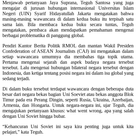
Menjawab pertanyaan Jaya Suprana, Teguh Santosa yang juga
mengajar di jurusan hubungan internasional Universitas Islam
Negeri (UIN) Syarif Hidayatullah Jakarta mengatakan bahwa
masing-masing wawancara di dalam kedua buku itu terpisah satu
sama lain. Bila membaca kedua buku secara tuntas, Teguh
mengatakan, pembaca akan mendapatkan pemahaman mengenai
berbagai problematika di panggung global.
Pendiri Kantor Berita Politik RMOL dan mantan Wakil Presiden
Confederation of ASEAN Journalists (CAJ) ini mengatakan dalam
setiap wawancara umumnya dia membahas tiga topik utama.
Pertama mengenai sejarah dan aspek budaya negara tersebut
tersebut. Lalu mengenai hubungan bilateral negara tersebut dengan
Indonesia, dan ketiga tentang posisi negara ini dalam isu global yang
sedang terjadi.
Di dalam buku tersebut terdapat wawancara dengan beberapa duta
besar dari negara bekas bagian Uni Soeviet atau bekas anggota Blok
Timur pada era Perang Dingin, seperti Rusia, Ukraina, Azerbaijan,
Armenia, dan Hongaria. Untuk negara-negara ini, ujar Teguh, dia
mengajukan pertanyaan khusus: what went wrong, apa yang salah
dengan Uni Soviet hingga bubar.
“Kehancuran Uni Soviet ini saya kira penting juga untuk kita
pelajari,” kata Teguh.