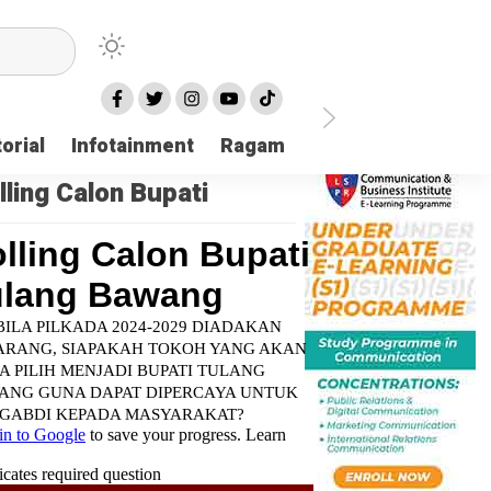
orial
Infotainment
Ragam
TNI POLRI
Login
lling Calon Bupati