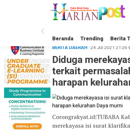
Beranda
Trending
Berita 
BERITA DAERAH
· 24 Jul 2021
21:26
Diduga merekayasa 
terkait permasal
harapan keluraha
Corongrakyat.id|TUBABA Kab
merekayasa isi surat klarifi