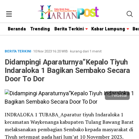
Beranda
Trending
Berita Terkini
Kabar Lampung
Be
BERITA TERKINI
· 10 Nov 2023
16:20
WIB
·
kurang dari 1 menit
Didampingi Aparaturnya”Kepalo Tiyuh
Indaraloka 1 Bagikan Sembako Secara
Door To Dor
Perbesar
INDRALOKA 1 TUBABA_Aparatur tiyuh Indaraloka 1
kecamatan Waykenanga kabupaten Tulang Bawang Barat
melaksanakan pembagian Sembako kepada masyarakat di
Tiyuh setempat pada hari Jum’at 10 November 2023.