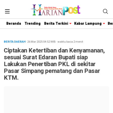
Beranda
Trending
Berita Terkini
Kabar Lampung
Be
BERITA DAERAH
· 26 Mar 2025
04:52
WIB
·
waktu baca 2 menit
Ciptakan Ketertiban dan Kenyamanan,
sesuai Surat Edaran Bupati siap
Lakukan Penertiban PKL di sekitar
Pasar Simpang pematang dan Pasar
KTM.