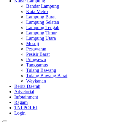
Kabar Lampung
Bandar Lampung
Kota Metro
Lampung Barat
Lampung Selatan
Lampung Tengah
Lampung Timur
Lampung Utara
Mesuji
Pesawaran
Pesisir Barat
Pringsewu
Tanggamus
Tulang Bawang
Tulang Bawang Barat
Waykanan
Berita Daerah
Advetorial
Infotainment
Ragam
TNI POLRI
Login