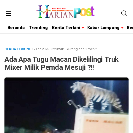
Beranda
Trending
Berita Terkini
Kabar Lampung
Be
BERITA TERKINI
· 12 Feb 2025
08:20
WIB
·
kurang dari 1 menit
Ada Apa Tugu Macan Dikelilingi Truk
Mixer Milik Pemda Mesuji ?!!